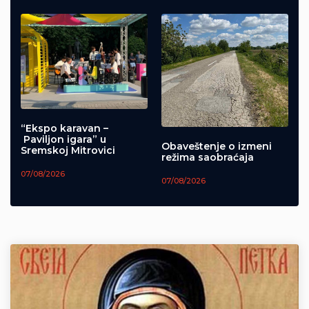
“Ekspo karavan –
Paviljon igara” u
Obaveštenje o izmeni
Sremskoj Mitrovici
režima saobraćaja
07/08/2026
07/08/2026