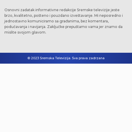
Osnovni zadatak informativne redakcije Sremske televizije jeste
brzo, kvalitetno, pošteno i pouzdano izveštavanje. Mi neposredno i
jednostavno komuniciramo sa građanima, bez komentara,
podučavanja i navijanja. Zaključke prepuštamo vama jer znamo da
mislite svojom glavom.
© 2023 Sremska Televizija. Sva prava zadrzana