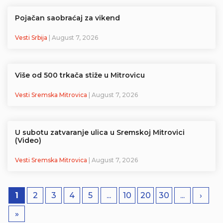
Pojačan saobraćaj za vikend
Vesti Srbija
| August 7, 2026
Više od 500 trkača stiže u Mitrovicu
Vesti Sremska Mitrovica
| August 7, 2026
U subotu zatvaranje ulica u Sremskoj Mitrovici
(Video)
Vesti Sremska Mitrovica
| August 7, 2026
1
2
3
4
5
...
10
20
30
...
›
»