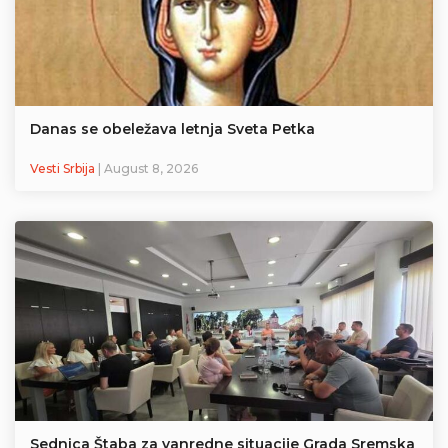
Danas se obeležava letnja Sveta Petka
Vesti Srbija
| August 8, 2026
Sednica Štaba za vanredne situacije Grada Sremska