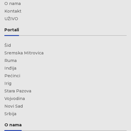
O nama
Kontakt
UŽIVO
Portali
Šid
Sremska Mitrovica
Ruma
Inđija
Pećinci
Irig
Stara Pazova
Vojvodina
Novi Sad
Srbija
O nama