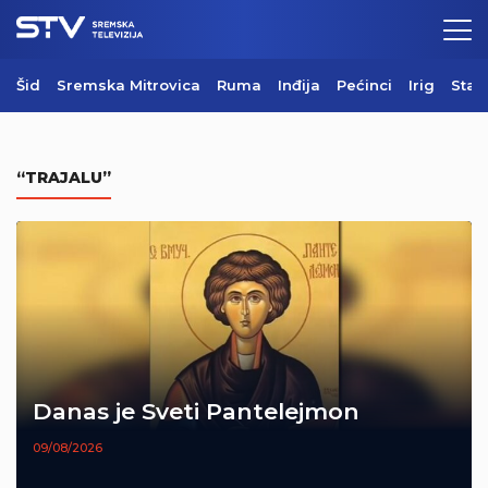
Šid
Sremska Mitrovica
Ruma
Inđija
Pećinci
Irig
Star
“TRAJALU”
Danas je Sveti Pantelejmon
09/08/2026