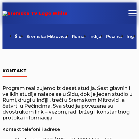
Šid
Sremska Mitrovica
Ruma
Inđija
Pećinci
Irig
KONTAKT
Program realizujemo iz deset studija. Šest glavnih i
velikih studija nalaze se u Šidu, dok je jedan studio u
Rumi, drugi u Inđiji , treći u Sremskom Mitrovici, a
četvrti u Pećincima. Sva studija povezana su
dvostrukom link – vezom, radi bržeg i konstantnog
protoka informacija.
Kontakt telefoni i adrese