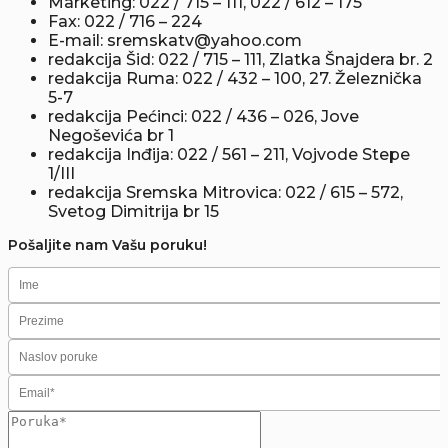
Marketing:
022 / 715 – 111, 022 / 612 – 175
Fax:
022 / 716 – 224
E-mail:
sremskatv@yahoo.com
redakcija Šid:
022 / 715 – 111, Zlatka Šnajdera br. 2
redakcija Ruma:
022 / 432 – 100, 27. Železnička
5-7
redakcija Pećinci:
022 / 436 – 026, Jove
Negoševića br 1
redakcija Inđija:
022 / 561 – 211, Vojvode Stepe
1/III
redakcija Sremska Mitrovica:
022 / 615 – 572,
Svetog Dimitrija br 15
Pošaljite nam Vašu poruku!