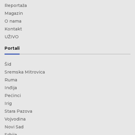
Reportaža
Magazin
O nama
Kontakt
UŽIVO
Portali
Šid
Sremska Mitrovica
Ruma
Inđija
Pećinci
Irig
Stara Pazova
Vojvodina
Novi Sad
Srbija