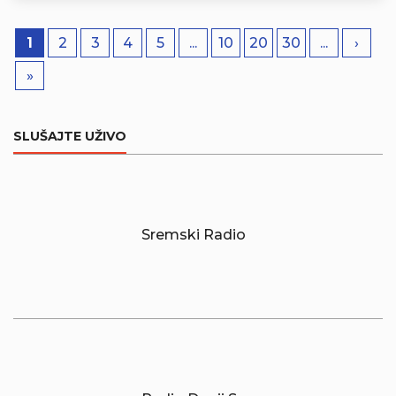
1
2
3
4
5
...
10
20
30
...
›
»
SLUŠAJTE UŽIVO
Sremski Radio