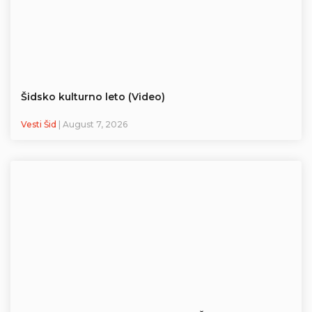
Šidsko kulturno leto (Video)
Vesti Šid
| August 7, 2026