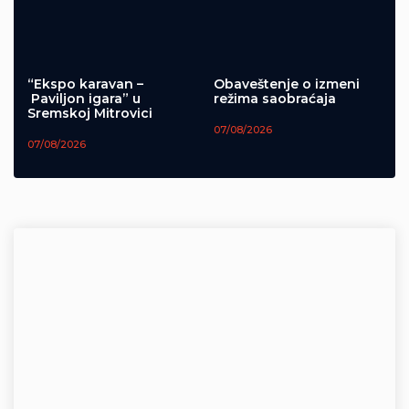
“Ekspo karavan –
Obaveštenje o izmeni
Paviljon igara” u
režima saobraćaja
Sremskoj Mitrovici
07/08/2026
07/08/2026