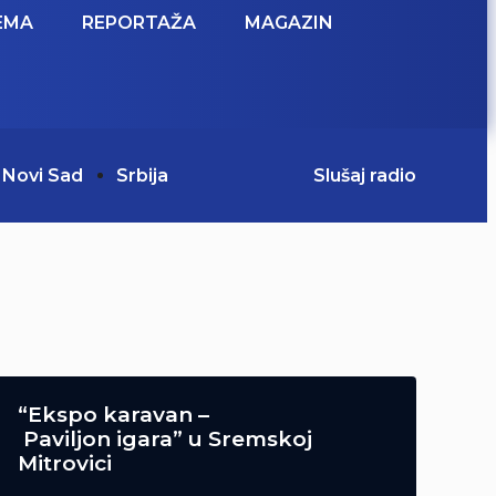
EMA
REPORTAŽA
MAGAZIN
Novi Sad
Srbija
Slušaj radio
“Ekspo karavan –
Paviljon igara” u Sremskoj
Mitrovici