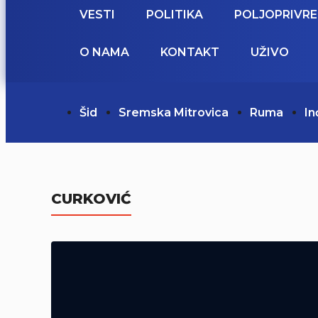
VESTI
POLITIKA
POLJOPRIVR
O NAMA
KONTAKT
UŽIVO
Šid
Sremska Mitrovica
Ruma
In
CURKOVIĆ