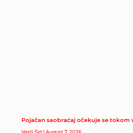
Pojačan saobraćaj očekuje se tokom 
Vesti Šid
| August 7, 2026