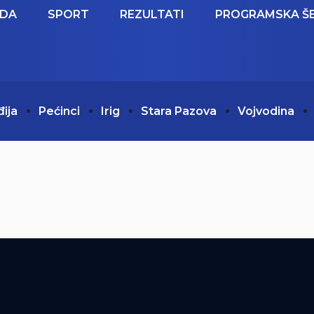
EDA
SPORT
REZULTATI
PROGRAMSKA Š
đija
Pećinci
Irig
Stara Pazova
Vojvodina