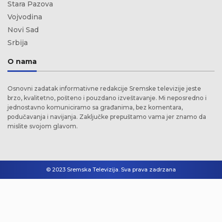
Stara Pazova
Vojvodina
Novi Sad
Srbija
O nama
Osnovni zadatak informativne redakcije Sremske televizije jeste
brzo, kvalitetno, pošteno i pouzdano izveštavanje. Mi neposredno i
jednostavno komuniciramo sa građanima, bez komentara,
podučavanja i navijanja. Zaključke prepuštamo vama jer znamo da
mislite svojom glavom.
© 2023 Sremska Televizija. Sva prava zadrzana