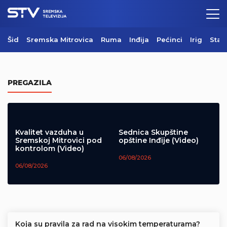
Šid
Sremska Mitrovica
Ruma
Inđija
Pećinci
Irig
Star
Požar na Regionalnoj deponiji pod
kontrolom
PREGAZILA
06/08/2026
Kvalitet vazduha u
Sednica Skupštine
Sremskoj Mitrovici pod
opštine Inđije (Video)
kontrolom (Video)
06/08/2026
06/08/2026
Koja su pravila za rad na visokim temperaturama?