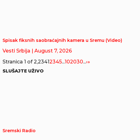
Spisak fiksnih saobraćajnih kamera u Sremu (Video)
Vesti Srbija
| August 7, 2026
Stranica 1 of 2,234
1
2
3
4
5
...
10
20
30
...
›
»
SLUŠAJTE UŽIVO
Sremski Radio