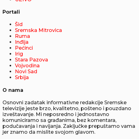
Portali
Šid
Sremska Mitrovica
Ruma
Inđija
Pećinci
Irig
Stara Pazova
Vojvodina
Novi Sad
Srbija
O nama
Osnovni zadatak informativne redakcije Sremske
televizije jeste brzo, kvalitetno, pošteno i pouzdano
izveštavanje. Mi neposredno i jednostavno
komuniciramo sa građanima, bez komentara,
podučavanja i navijanja. Zaključke prepuštamo vama
jer znamo da mislite svojom glavom.