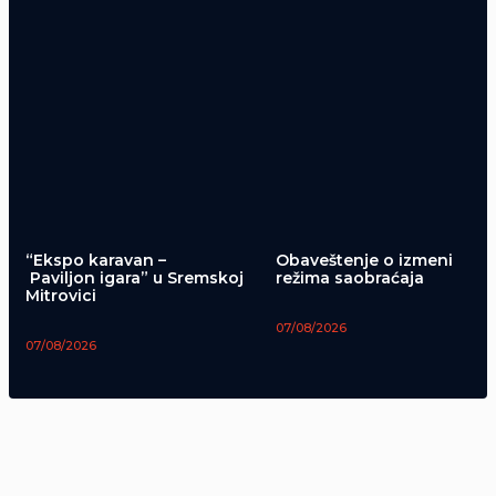
“Ekspo karavan –
Obaveštenje o izmeni
Paviljon igara” u Sremskoj
režima saobraćaja
Mitrovici
07/08/2026
07/08/2026