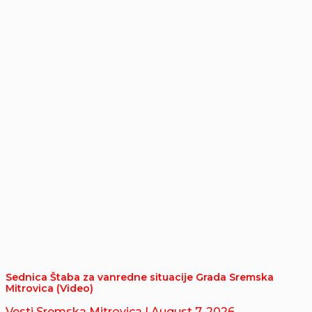
Sednica Štaba za vanredne situacije Grada Sremska
Mitrovica (Video)
Vesti Sremska Mitrovica
| August 7, 2026