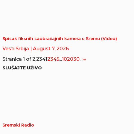
Spisak fiksnih saobraćajnih kamera u Sremu (Video)
Vesti Srbija
| August 7, 2026
Stranica 1 of 2,234
1
2
3
4
5
...
10
20
30
...
›
»
SLUŠAJTE UŽIVO
Sremski Radio