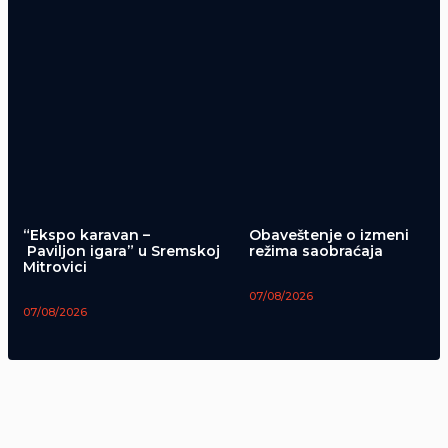
“Ekspo karavan –
Obaveštenje o izmeni
Paviljon igara” u Sremskoj
režima saobraćaja
Mitrovici
07/08/2026
07/08/2026