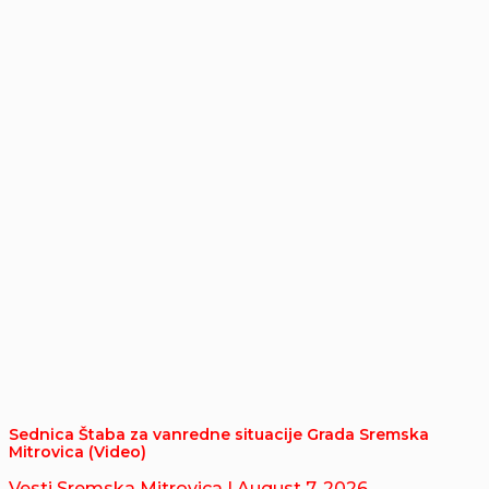
Sednica Štaba za vanredne situacije Grada Sremska
Mitrovica (Video)
Vesti Sremska Mitrovica
| August 7, 2026