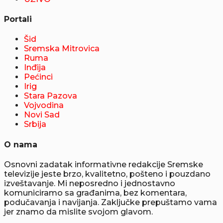
Portali
Šid
Sremska Mitrovica
Ruma
Inđija
Pećinci
Irig
Stara Pazova
Vojvodina
Novi Sad
Srbija
O nama
Osnovni zadatak informativne redakcije Sremske
televizije jeste brzo, kvalitetno, pošteno i pouzdano
izveštavanje. Mi neposredno i jednostavno
komuniciramo sa građanima, bez komentara,
podučavanja i navijanja. Zaključke prepuštamo vama
jer znamo da mislite svojom glavom.