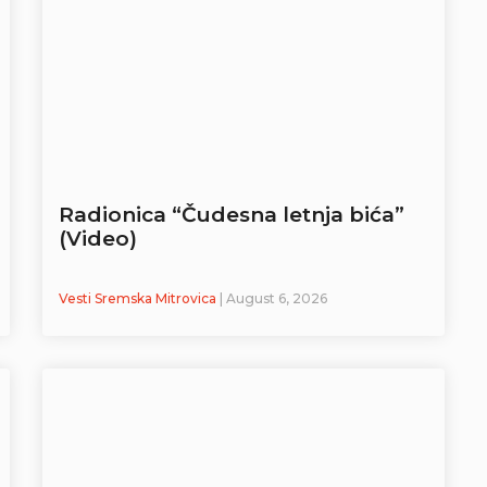
Radionica “Čudesna letnja bića”
(Video)
Vesti Sremska Mitrovica
| August 6, 2026