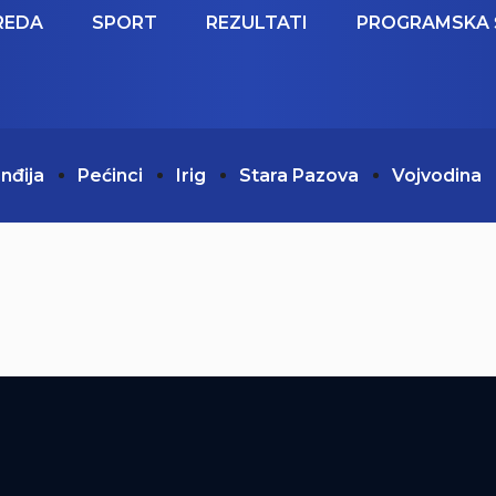
REDA
SPORT
REZULTATI
PROGRAMSKA 
Inđija
Pećinci
Irig
Stara Pazova
Vojvodina