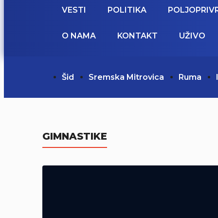
VESTI
POLITIKA
POLJOPRIV
O NAMA
KONTAKT
UŽIVO
Šid
Sremska Mitrovica
Ruma
GIMNASTIKE