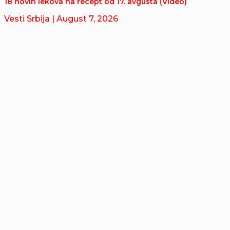
18 novih lekova na recept od 17. avgusta (Video)
Vesti Srbija
| August 7, 2026