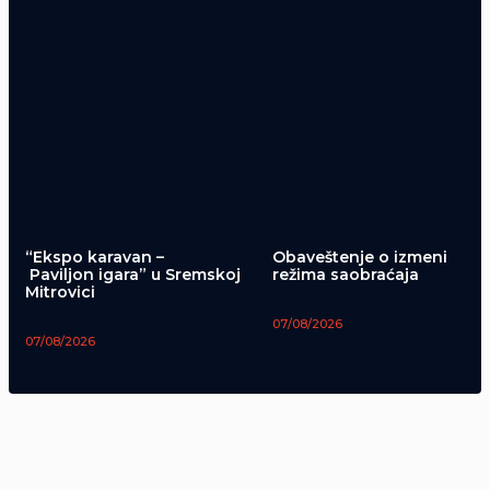
“Ekspo karavan –
Obaveštenje o izmeni
Paviljon igara” u Sremskoj
režima saobraćaja
Mitrovici
07/08/2026
07/08/2026