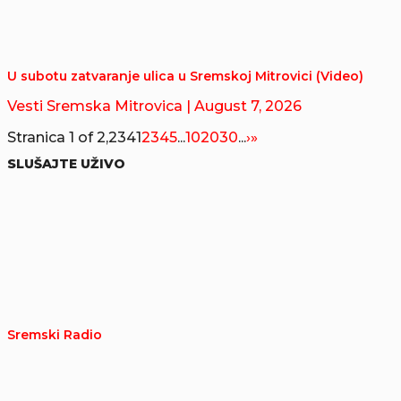
U subotu zatvaranje ulica u Sremskoj Mitrovici (Video)
Vesti Sremska Mitrovica
| August 7, 2026
Stranica 1 of 2,234
1
2
3
4
5
...
10
20
30
...
›
»
SLUŠAJTE UŽIVO
Sremski Radio