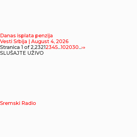
Danas isplata penzija
Vesti Srbija
| August 4, 2026
Stranica 1 of 2,232
1
2
3
4
5
...
10
20
30
...
›
»
SLUŠAJTE UŽIVO
Sremski Radio