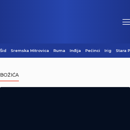
Šid
Sremska Mitrovica
Ruma
Inđija
Pećinci
Irig
Stara 
Centralni komemorativni skup u
Mrkonjić Gradu (Video)
BOŽIĆA
05/08/2026