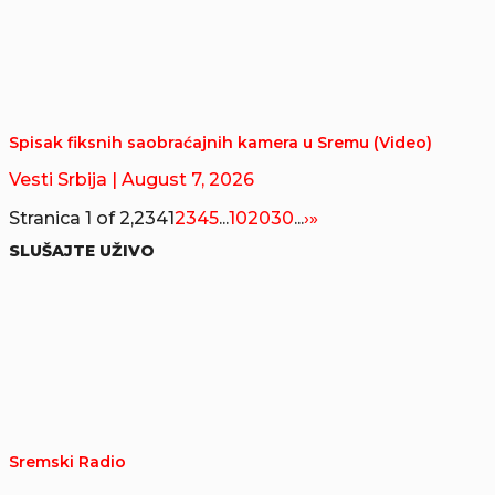
Spisak fiksnih saobraćajnih kamera u Sremu (Video)
Vesti Srbija
| August 7, 2026
Stranica 1 of 2,234
1
2
3
4
5
...
10
20
30
...
›
»
SLUŠAJTE UŽIVO
Sremski Radio