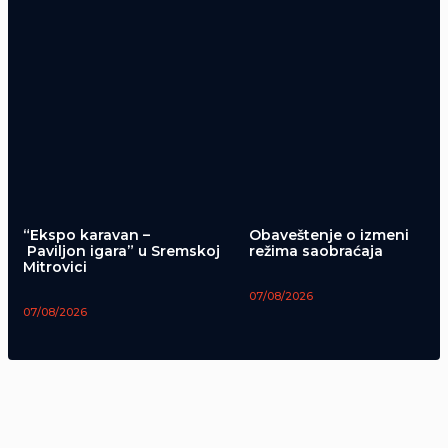
“Ekspo karavan –
Obaveštenje o izmeni
Paviljon igara” u Sremskoj
režima saobraćaja
Mitrovici
07/08/2026
07/08/2026