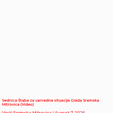
Sednica Štaba za vanredne situacije Grada Sremska
Mitrovica (Video)
Vesti Sremska Mitrovica
| August 7, 2026