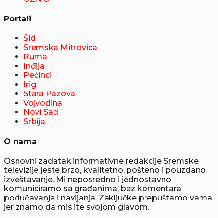
Portali
Šid
Sremska Mitrovica
Ruma
Inđija
Pećinci
Irig
Stara Pazova
Vojvodina
Novi Sad
Srbija
O nama
Osnovni zadatak informativne redakcije Sremske
televizije jeste brzo, kvalitetno, pošteno i pouzdano
izveštavanje. Mi neposredno i jednostavno
komuniciramo sa građanima, bez komentara,
podučavanja i navijanja. Zaključke prepuštamo vama
jer znamo da mislite svojom glavom.