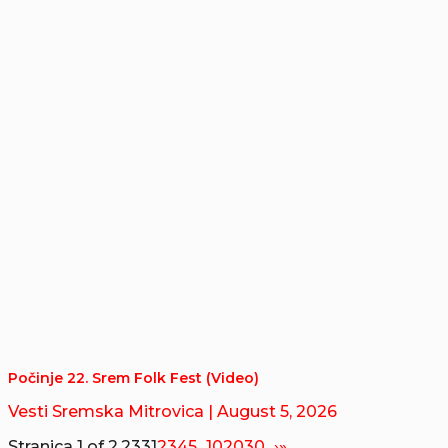
Počinje 22. Srem Folk Fest (Video)
Vesti Sremska Mitrovica
| August 5, 2026
Stranica 1 of 2,233
1
2
3
4
5
...
10
20
30
...
›
»