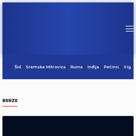
Šid
Sremska Mitrovica
Ruma
Inđija
Pećinci
Irig
Požar na Regionalnoj deponiji pod
kontrolom
BERZE
06/08/2026