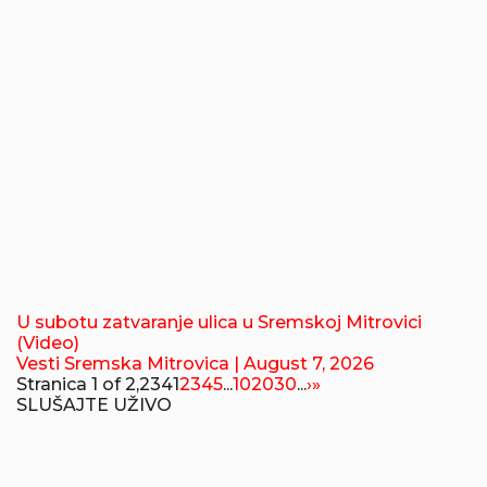
U subotu zatvaranje ulica u Sremskoj Mitrovici
(Video)
Vesti Sremska Mitrovica
| August 7, 2026
Stranica 1 of 2,234
1
2
3
4
5
...
10
20
30
...
›
»
SLUŠAJTE UŽIVO