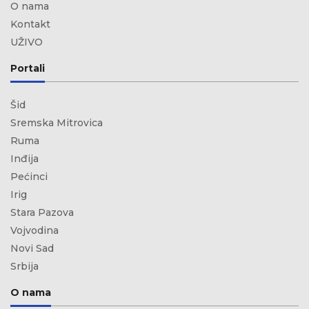
O nama
Kontakt
UŽIVO
Portali
Šid
Sremska Mitrovica
Ruma
Inđija
Pećinci
Irig
Stara Pazova
Vojvodina
Novi Sad
Srbija
O nama