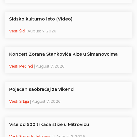
Šidsko kulturno leto (Video)
Vesti Šid
| August 7, 2026
Koncert Zorana Stankovića Kize u Šimanovcima
Vesti Pećinci
| August 7, 2026
Pojačan saobraćaj za vikend
Vesti Srbija
| August 7, 2026
Više od 500 trkača stiže u Mitrovicu
Vesti Sremska Mitrovica
| August 7, 2026