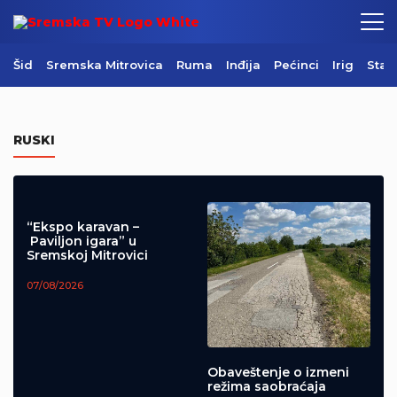
Šid
Sremska Mitrovica
Ruma
Inđija
Pećinci
Irig
Star
Danas je Sveti Pantelejmon
RUSKI
09/08/2026
“Ekspo karavan –
Paviljon igara” u
Sremskoj Mitrovici
07/08/2026
Obaveštenje o izmeni
režima saobraćaja