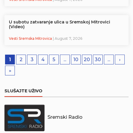
U subotu zatvaranje ulica u Sremskoj Mitrovici
(Video)
Vesti Sremska Mitrovica
| August 7, 2026
1
2
3
4
5
...
10
20
30
...
›
»
SLUŠAJTE UŽIVO
Sremski Radio