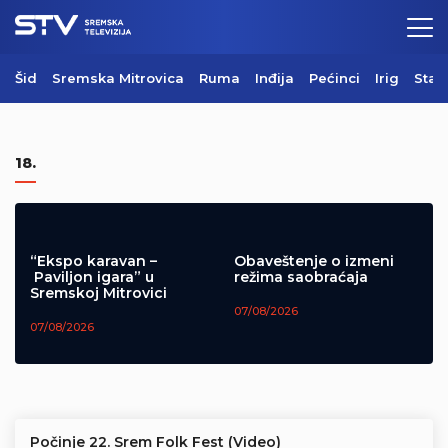
Šid
Sremska Mitrovica
Ruma
Inđija
Pećinci
Irig
Star
Danas se obeležava letnja Sveta
Petka
18.
08/08/2026
“Ekspo karavan –
Obaveštenje o izmeni
Paviljon igara” u
režima saobraćaja
Sremskoj Mitrovici
07/08/2026
07/08/2026
Počinje 22. Srem Folk Fest (Video)