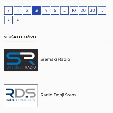
‹
1
2
3
4
5
...
10
20
30
...
›
»
SLUŠAJTE UŽIVO
Sremski Radio
Radio Donji Srem