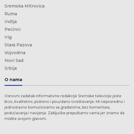
Sremska Mitrovica
Ruma
Inđija
Pećinci
Irig
Stara Pazova
Vojvodina
Novi Sad
Srbija
O nama
Osnovni zadatak informativne redakcije Sremske televizije jeste
brzo, kvalitetno, pošteno i pouzdano izveštavanje. Mi neposredno i
jednostavno komuniciramo sa građanima, bez komentara,
podučavanja i navijanja. Zaključke prepuštamo vama jer znamo da
mislite svojom glavom.