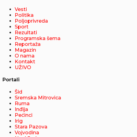
Vesti
Politika
Poljoprivreda
Sport
Rezultati
Programska šema
Reportaža
Magazin
O nama
Kontakt
UŽIVO
Portali
Šid
Sremska Mitrovica
Ruma
Inđija
Pećinci
Irig
Stara Pazova
Vojvodina