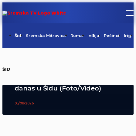
Šid
Sremska Mitrovica
Ruma
Inđija
Pećinci
Irig
ŠID
Predsednici Vlada Srbije i Vojvodine
danas u Šidu (Foto/Video)
05/08/2026