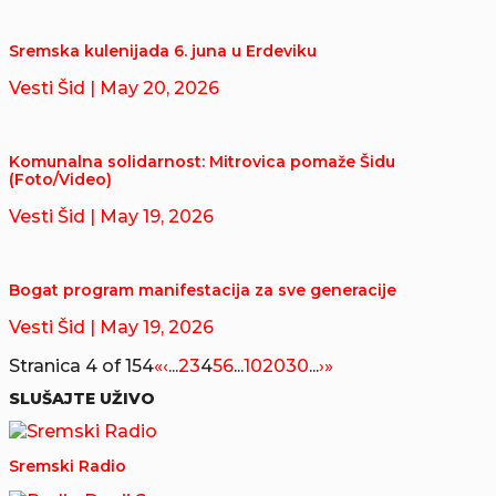
Sremska kulenijada 6. juna u Erdeviku
Vesti Šid
| May 20, 2026
Komunalna solidarnost: Mitrovica pomaže Šidu
(Foto/Video)
Vesti Šid
| May 19, 2026
Bogat program manifestacija za sve generacije
Vesti Šid
| May 19, 2026
Stranica 4 of 154
«
‹
...
2
3
4
5
6
...
10
20
30
...
›
»
SLUŠAJTE UŽIVO
Sremski Radio