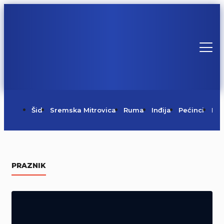
Šid
Sremska Mitrovica
Ruma
Inđija
Pećinci
Irig
Danas je Sveti Pantelejmon
PRAZNIK
09/08/2026