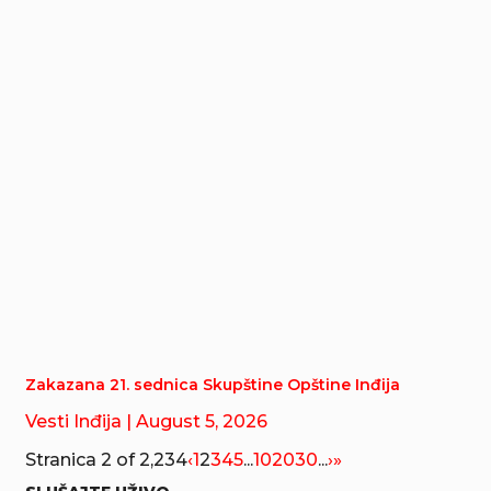
Zakazana 21. sednica Skupštine Opštine Inđija
Vesti Inđija
| August 5, 2026
Stranica 2 of 2,234
‹
1
2
3
4
5
...
10
20
30
...
›
»