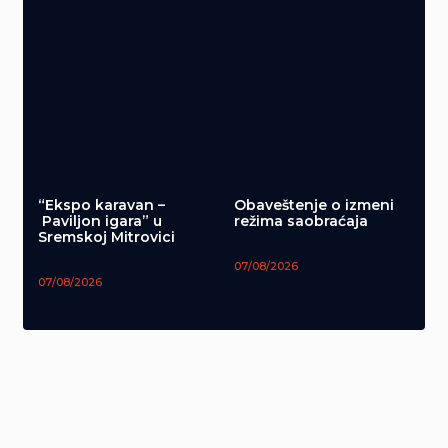
“Ekspo karavan –
Obaveštenje o izmeni
Paviljon igara” u
režima saobraćaja
Sremskoj Mitrovici
07/08/2026
07/08/2026