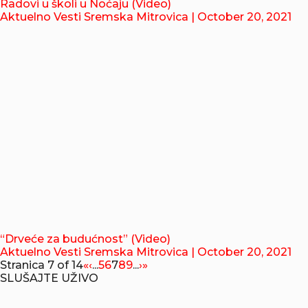
Radovi u školi u Noćaju (Video)
Aktuelno Vesti Sremska Mitrovica
| October 20, 2021
“Drveće za budućnost” (Video)
Aktuelno Vesti Sremska Mitrovica
| October 20, 2021
Stranica 7 of 14
«
‹
...
5
6
7
8
9
...
›
»
SLUŠAJTE UŽIVO