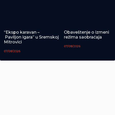
“Ekspo karavan –
Obaveštenje o izmeni
Paviljon igara” u Sremskoj
režima saobraćaja
Mitrovici
07/08/2026
07/08/2026