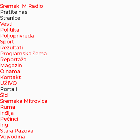
Sremski M Radio
Pratite nas
Stranice
Vesti
Politika
Poljoprivreda
Sport
Rezultati
Programska šema
Reportaža
Magazin
O nama
Kontakt
UŽIVO
Portali
Šid
Sremska Mitrovica
Ruma
Inđija
Pećinci
Irig
Stara Pazova
Vojvodina