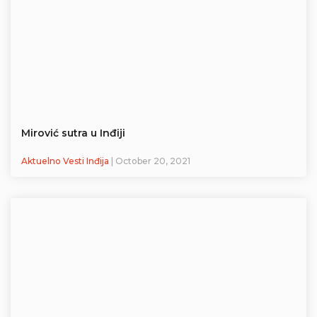
Mirović sutra u Inđiji
Aktuelno Vesti Inđija
| October 20, 2021