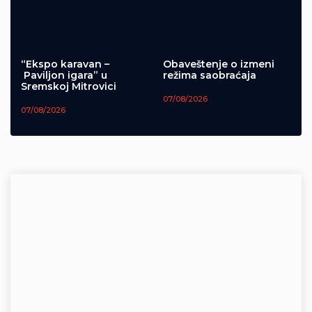
“Ekspo karavan –
Obaveštenje o izmeni
Paviljon igara” u
režima saobraćaja
Sremskoj Mitrovici
07/08/2026
07/08/2026