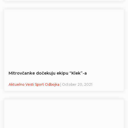
Mitrovčanke dočekuju ekipu “Klek”-a
Aktuelno Vesti Sport Odbojka
| October 20, 2021