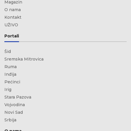
Magazin
O nama
Kontakt
UŽIVO
Portali
Šid
Sremska Mitrovica
Ruma
Inđija
Pećinci
Irig
Stara Pazova
Vojvodina
Novi Sad
Srbija