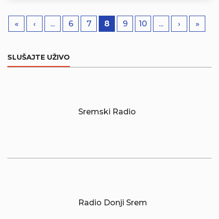
«
‹
...
6
7
8
9
10
...
›
»
SLUŠAJTE UŽIVO
Sremski Radio
Radio Donji Srem