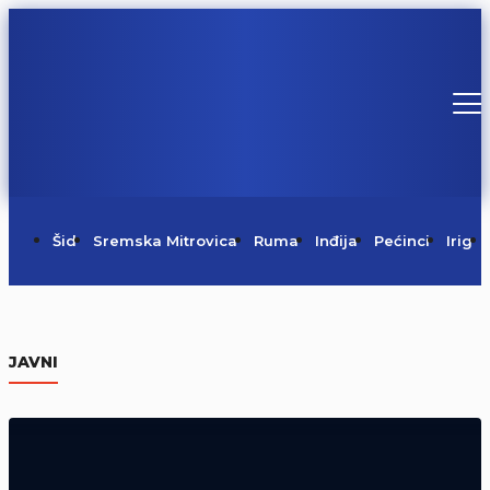
Šid
Sremska Mitrovica
Ruma
Inđija
Pećinci
Irig
Požar na Regionalnoj deponiji pod
kontrolom
JAVNI
06/08/2026