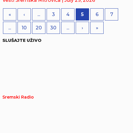
Vesti Sremska Mitrovica
| July 29, 2026
«
‹
...
3
4
5
6
7
...
10
20
30
...
›
»
SLUŠAJTE UŽIVO
Sremski Radio