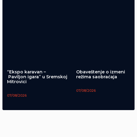
“Ekspo karavan –
Obaveštenje o izmeni
Paviljon igara” u Sremskoj
režima saobraćaja
Mitrovici
07/08/2026
07/08/2026