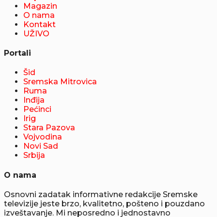
Magazin
O nama
Kontakt
UŽIVO
Portali
Šid
Sremska Mitrovica
Ruma
Inđija
Pećinci
Irig
Stara Pazova
Vojvodina
Novi Sad
Srbija
O nama
Osnovni zadatak informativne redakcije Sremske
televizije jeste brzo, kvalitetno, pošteno i pouzdano
izveštavanje. Mi neposredno i jednostavno