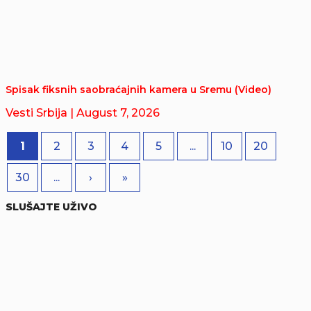
Spisak fiksnih saobraćajnih kamera u Sremu (Video)
Vesti Srbija
| August 7, 2026
1
2
3
4
5
...
10
20
30
...
›
»
SLUŠAJTE UŽIVO