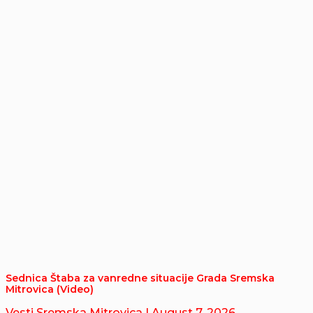
Sednica Štaba za vanredne situacije Grada Sremska
Mitrovica (Video)
Vesti Sremska Mitrovica
| August 7, 2026