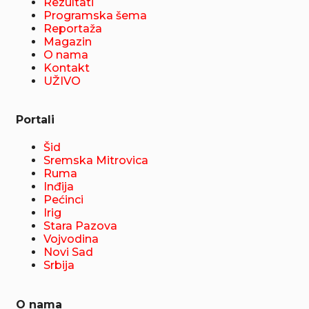
Rezultati
Programska šema
Reportaža
Magazin
O nama
Kontakt
UŽIVO
Portali
Šid
Sremska Mitrovica
Ruma
Inđija
Pećinci
Irig
Stara Pazova
Vojvodina
Novi Sad
Srbija
O nama