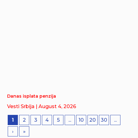
Danas isplata penzija
Vesti Srbija
| August 4, 2026
1
2
3
4
5
...
10
20
30
...
›
»