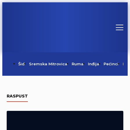
Šid
Sremska Mitrovica
Ruma
Inđija
Pećinci
Irig
Centralni komemorativni skup u
Mrkonjić Gradu (Video)
RASPUST
05/08/2026