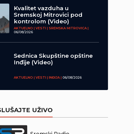
Kvalitet vazduha u
Sremskoj Mitrovici pod
kontrolom (Video)
AKTUELNO | VESTI | SREMSKA MITROVICA |
06/08/2026
Sednica Skupštine opštine
Inđije (Video)
AKTUELNO | VESTI | INĐIJA |
06/08/2026
SLUŠAJTE UŽIVO