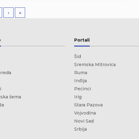
›
»
e
Portali
Šid
Sremska Mitrovica
vreda
Ruma
Inđija
i
Pećinci
ska šema
Irig
ža
Stara Pazova
Vojvodina
Novi Sad
Srbija