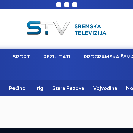
SPORT
REZULTATI
PROGRAMSKA ŠEM
Pećinci
Irig
Stara Pazova
Vojvodina
No