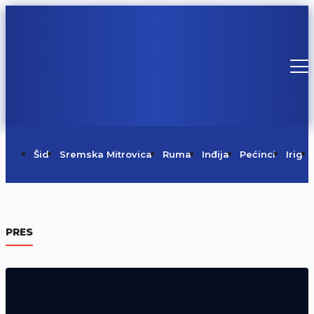
Šid
Sremska Mitrovica
Ruma
Inđija
Pećinci
Irig
Požar na Regionalnoj deponiji pod
kontrolom
PRES
06/08/2026