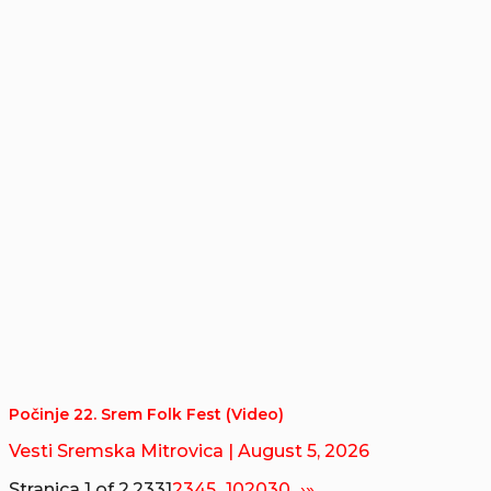
Počinje 22. Srem Folk Fest (Video)
Vesti Sremska Mitrovica
| August 5, 2026
Stranica 1 of 2,233
1
2
3
4
5
...
10
20
30
...
›
»