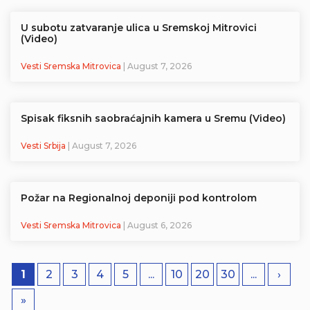
U subotu zatvaranje ulica u Sremskoj Mitrovici
(Video)
Vesti Sremska Mitrovica
| August 7, 2026
Spisak fiksnih saobraćajnih kamera u Sremu (Video)
Vesti Srbija
| August 7, 2026
Požar na Regionalnoj deponiji pod kontrolom
Vesti Sremska Mitrovica
| August 6, 2026
1
2
3
4
5
...
10
20
30
...
›
»