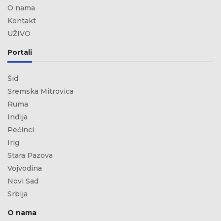
O nama
Kontakt
UŽIVO
Portali
Šid
Sremska Mitrovica
Ruma
Inđija
Pećinci
Irig
Stara Pazova
Vojvodina
Novi Sad
Srbija
O nama