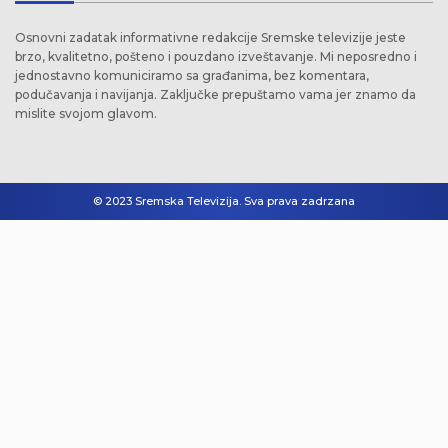
Osnovni zadatak informativne redakcije Sremske televizije jeste
brzo, kvalitetno, pošteno i pouzdano izveštavanje. Mi neposredno i
jednostavno komuniciramo sa građanima, bez komentara,
podučavanja i navijanja. Zaključke prepuštamo vama jer znamo da
mislite svojom glavom.
© 2023 Sremska Televizija. Sva prava zadrzana