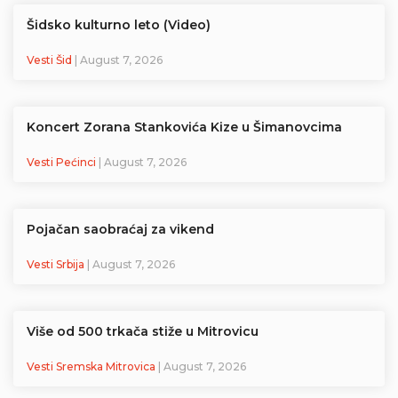
Šidsko kulturno leto (Video)
Vesti Šid
| August 7, 2026
Koncert Zorana Stankovića Kize u Šimanovcima
Vesti Pećinci
| August 7, 2026
Pojačan saobraćaj za vikend
Vesti Srbija
| August 7, 2026
Više od 500 trkača stiže u Mitrovicu
Vesti Sremska Mitrovica
| August 7, 2026