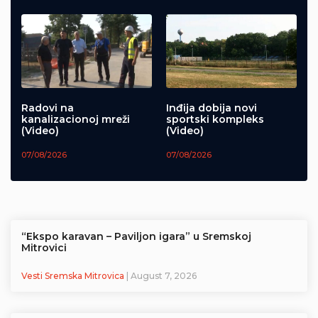
Radovi na
Inđija dobija novi
kanalizacionoj mreži
sportski kompleks
(Video)
(Video)
07/08/2026
07/08/2026
“Ekspo karavan – Paviljon igara” u Sremskoj
Mitrovici
Vesti Sremska Mitrovica
| August 7, 2026