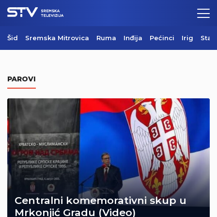
Šid
Sremska Mitrovica
Ruma
Inđija
Pećinci
Irig
Star
PAROVI
Centralni komemorativni skup u
Mrkonjić Gradu (Video)