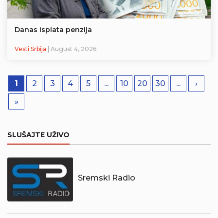
Danas isplata penzija
Vesti Srbija
| August 4, 2026
1
2
3
4
5
...
10
20
30
...
›
»
SLUŠAJTE UŽIVO
Sremski Radio