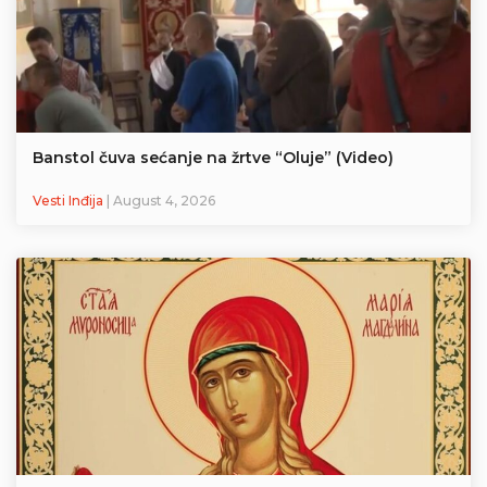
Banstol čuva sećanje na žrtve “Oluje” (Video)
Vesti Inđija
| August 4, 2026