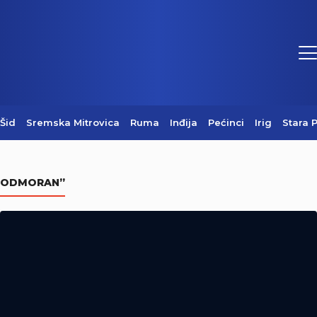
Šid
Sremska Mitrovica
Ruma
Inđija
Pećinci
Irig
Stara 
Sednica Štaba za vanredne situacije
Grada Sremska Mitrovica (Video)
ODMORAN”
07/08/2026