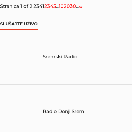
Stranica 1 of 2,234
1
2
3
4
5
...
10
20
30
...
›
»
SLUŠAJTE UŽIVO
Sremski Radio
Radio Donji Srem