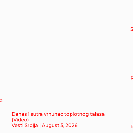
R
ja
Danas i sutra vrhunac toplotnog talasa
(Video)
Vesti Srbija
| August 5, 2026
R