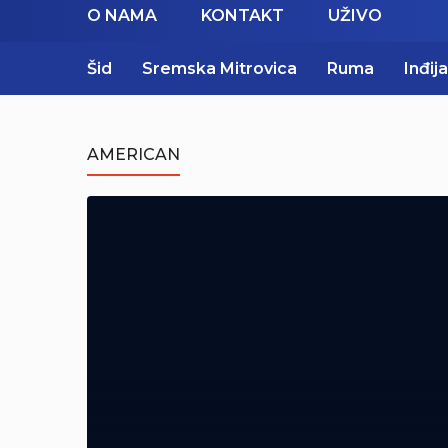
O NAMA
KONTAKT
UŽIVO
Šid
Sremska Mitrovica
Ruma
Inđija
AMERICAN