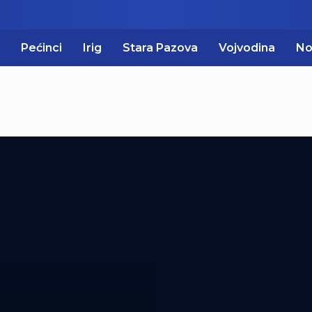
Pećinci
Irig
Stara Pazova
Vojvodina
No