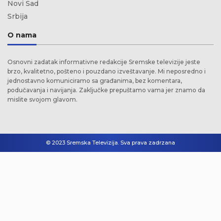
Novi Sad
Srbija
O nama
Osnovni zadatak informativne redakcije Sremske televizije jeste
brzo, kvalitetno, pošteno i pouzdano izveštavanje. Mi neposredno i
jednostavno komuniciramo sa građanima, bez komentara,
podučavanja i navijanja. Zaključke prepuštamo vama jer znamo da
mislite svojom glavom.
© 2023 Sremska Televizija. Sva prava zadrzana