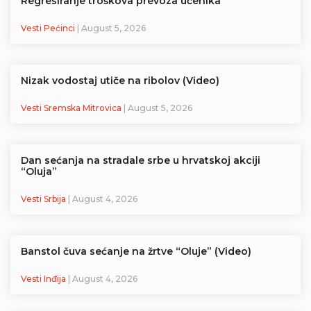
Regresiranje troškova prevoza učenika
Vesti Pećinci
| August 5, 2026
Nizak vodostaj utiče na ribolov (Video)
Vesti Sremska Mitrovica
| August 5, 2026
Dan sećanja na stradale srbe u hrvatskoj akciji
“Oluja”
Vesti Srbija
| August 4, 2026
Banstol čuva sećanje na žrtve “Oluje” (Video)
Vesti Inđija
| August 4, 2026