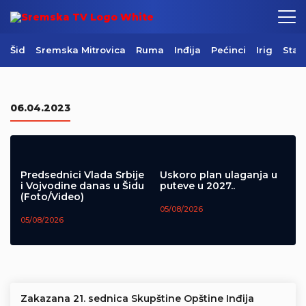
Šid
Sremska Mitrovica
Ruma
Inđija
Pećinci
Irig
Star
Centralni komemorativni skup u
Mrkonjić Gradu (Video)
06.04.2023
05/08/2026
Predsednici Vlada Srbije
Uskoro plan ulaganja u
i Vojvodine danas u Šidu
puteve u 2027..
(Foto/Video)
05/08/2026
05/08/2026
Zakazana 21. sednica Skupštine Opštine Inđija