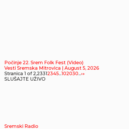
Počinje 22. Srem Folk Fest (Video)
Vesti Sremska Mitrovica
| August 5, 2026
Stranica 1 of 2,233
1
2
3
4
5
...
10
20
30
...
›
»
SLUŠAJTE UŽIVO
Sremski Radio