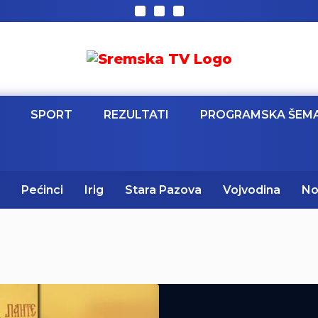
SPORT
REZULTATI
PROGRAMSKA ŠEM
Pećinci
Irig
Stara Pazova
Vojvodina
No