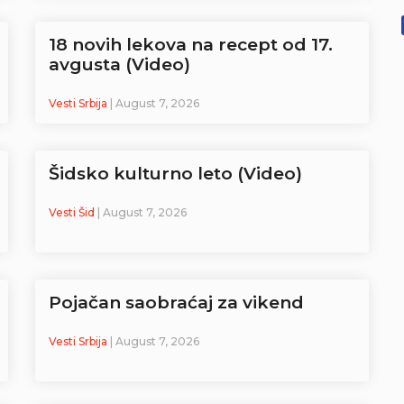
18 novih lekova na recept od 17.
avgusta (Video)
Vesti Srbija
| August 7, 2026
Šidsko kulturno leto (Video)
Vesti Šid
| August 7, 2026
Pojačan saobraćaj za vikend
Vesti Srbija
| August 7, 2026