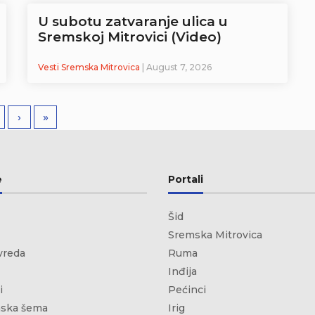
U subotu zatvaranje ulica u
Sremskoj Mitrovici (Video)
Vesti Sremska Mitrovica
| August 7, 2026
›
»
e
Portali
Šid
Sremska Mitrovica
vreda
Ruma
Inđija
i
Pećinci
ska šema
Irig