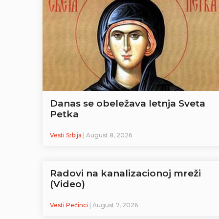
Danas se obeležava letnja Sveta
Petka
Vesti Srbija
| August 8, 2026
Radovi na kanalizacionoj mreži
(Video)
Vesti Pećinci
| August 7, 2026