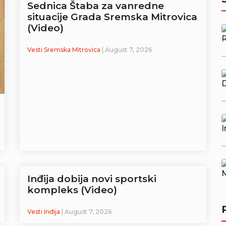
Sednica Štaba za vanredne
situacije Grada Sremska Mitrovica
(Video)
Vesti Sremska Mitrovica
| August 7, 2026
Inđija dobija novi sportski
kompleks (Video)
Vesti Inđija
| August 7, 2026