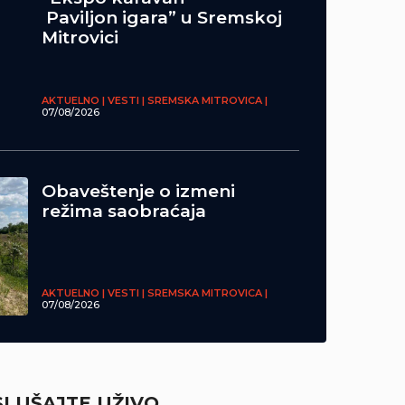
Paviljon igara” u Sremskoj
Mitrovici
AKTUELNO | VESTI | SREMSKA MITROVICA |
07/08/2026
Obaveštenje o izmeni
režima saobraćaja
AKTUELNO | VESTI | SREMSKA MITROVICA |
07/08/2026
SLUŠAJTE UŽIVO