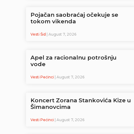
Pojačan saobraćaj očekuje se
tokom vikenda
Vesti Šid
| August 7, 2026
Apel za racionalnu potrošnju
vode
Vesti Pećinci
| August 7, 2026
Koncert Zorana Stankovića Kize u
Šimanovcima
Vesti Pećinci
| August 7, 2026