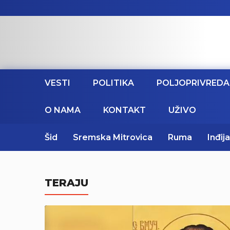
VESTI
POLITIKA
POLJOPRIVREDA
O NAMA
KONTAKT
UŽIVO
Šid
Sremska Mitrovica
Ruma
Inđija
TERAJU