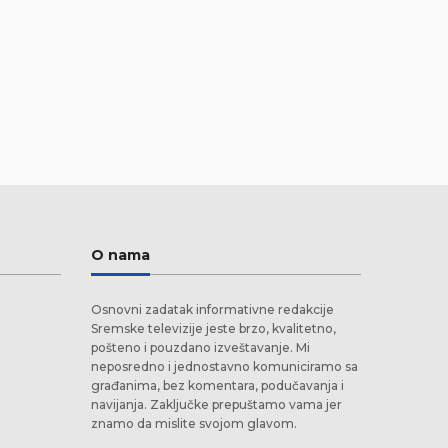
O nama
Osnovni zadatak informativne redakcije
Sremske televizije jeste brzo, kvalitetno,
pošteno i pouzdano izveštavanje. Mi
neposredno i jednostavno komuniciramo sa
građanima, bez komentara, podučavanja i
navijanja. Zaključke prepuštamo vama jer
znamo da mislite svojom glavom.