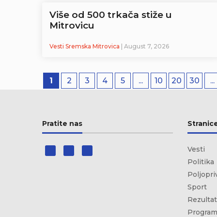
Više od 500 trkača stiže u
Mitrovicu
Vesti Sremska Mitrovica
| August 7, 2026
1
2
3
4
5
...
10
20
30
...
Pratite nas
Stranic
Vesti
Politika
Poljopri
Sport
Rezultat
Program