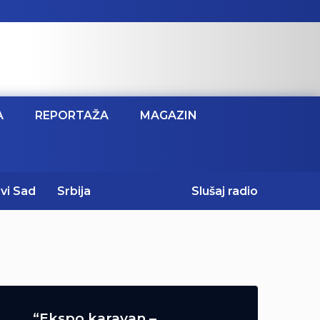
A
REPORTAŽA
MAGAZIN
vi Sad
Srbija
Slušaj radio
“Ekspo karavan –