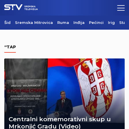
Šid
Sremska Mitrovica
Ruma
Inđija
Pećinci
Irig
Star
“TAP
Centralni komemorativni skup u
Mrkonjić Gradu (Video)