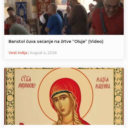
Banstol čuva sećanje na žrtve “Oluje” (Video)
Vesti Inđija
| August 4, 2026