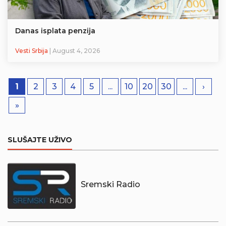
Danas isplata penzija
Vesti Srbija
| August 4, 2026
1
2
3
4
5
...
10
20
30
...
›
»
SLUŠAJTE UŽIVO
Sremski Radio