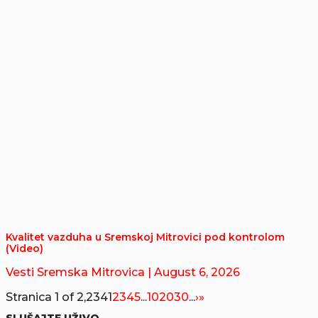
Kvalitet vazduha u Sremskoj Mitrovici pod kontrolom
(Video)
Vesti Sremska Mitrovica
| August 6, 2026
Stranica 1 of 2,234
1
2
3
4
5
...
10
20
30
...
›
»