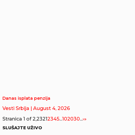
Danas isplata penzija
Vesti Srbija
| August 4, 2026
Stranica 1 of 2,232
1
2
3
4
5
...
10
20
30
...
›
»
SLUŠAJTE UŽIVO