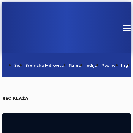
Šid
Sremska Mitrovica
Ruma
Inđija
Pećinci
Irig
Centralni komemorativni skup u
Mrkonjić Gradu (Video)
RECIKLAŽA
05/08/2026