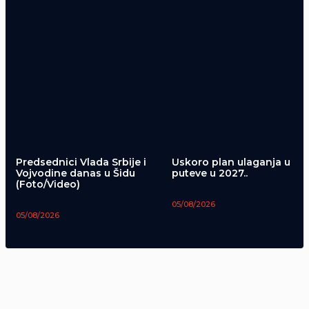
Predsednici Vlada Srbije i
Uskoro plan ulaganja u
Vojvodine danas u Šidu
puteve u 2027..
(Foto/Video)
05/08/2026
05/08/2026