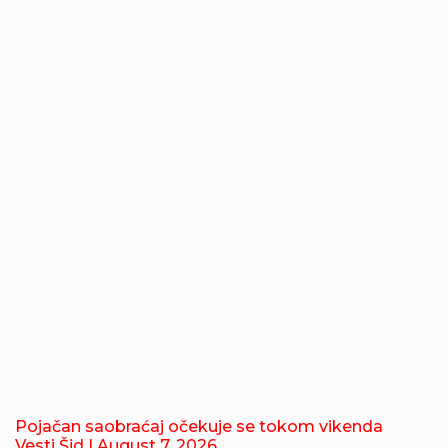
Pojačan saobraćaj očekuje se tokom vikenda
Vesti Šid
| August 7, 2026