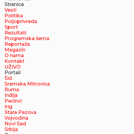
Stranice
Vesti
Politika
Poljoprivreda
Sport
Rezultati
Programska šema
Reportaža
Magazin
O nama
Kontakt
UŽIVO
Portali
Šid
Sremska Mitrovica
Ruma
Inđija
Pećinci
Irig
Stara Pazova
Vojvodina
Novi Sad
Srbija