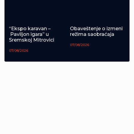
“Ekspo karavan –
Obaveštenje o izmeni
Paviljon igara” u
režima saobraćaja
Sremskoj Mitrovici
07/08/2026
07/08/2026