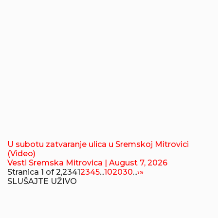
U subotu zatvaranje ulica u Sremskoj Mitrovici
(Video)
Vesti Sremska Mitrovica
| August 7, 2026
Stranica 1 of 2,234
1
2
3
4
5
...
10
20
30
...
›
»
SLUŠAJTE UŽIVO