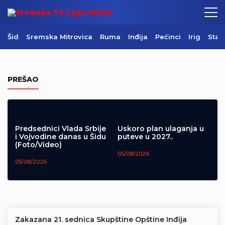
Šid
Sremska Mitrovica
Ruma
Inđija
Pećinci
Irig
Star
Centralni komemorativni skup u
Mrkonjić Gradu (Video)
PREŠAO
05/08/2026
Predsednici Vlada Srbije
Uskoro plan ulaganja u
i Vojvodine danas u Šidu
puteve u 2027..
(Foto/Video)
05/08/2026
05/08/2026
Zakazana 21. sednica Skupštine Opštine Inđija