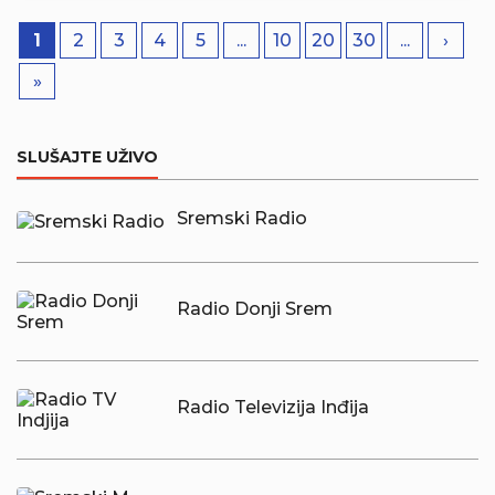
1
2
3
4
5
...
10
20
30
...
›
»
SLUŠAJTE UŽIVO
Sremski Radio
Radio Donji Srem
Radio Televizija Inđija