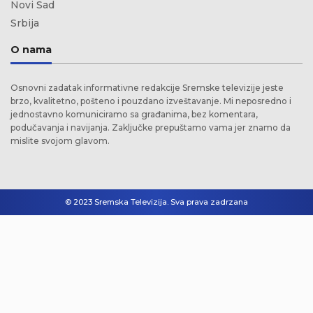
Novi Sad
Srbija
O nama
Osnovni zadatak informativne redakcije Sremske televizije jeste
brzo, kvalitetno, pošteno i pouzdano izveštavanje. Mi neposredno i
jednostavno komuniciramo sa građanima, bez komentara,
podučavanja i navijanja. Zaključke prepuštamo vama jer znamo da
mislite svojom glavom.
© 2023 Sremska Televizija. Sva prava zadrzana