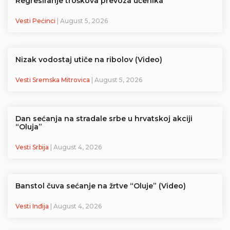
Regresiranje troškova prevoza učenika
Vesti Pećinci
| August 5, 2026
Nizak vodostaj utiče na ribolov (Video)
Vesti Sremska Mitrovica
| August 5, 2026
Dan sećanja na stradale srbe u hrvatskoj akciji
“Oluja”
Vesti Srbija
| August 4, 2026
Banstol čuva sećanje na žrtve “Oluje” (Video)
Vesti Inđija
| August 4, 2026