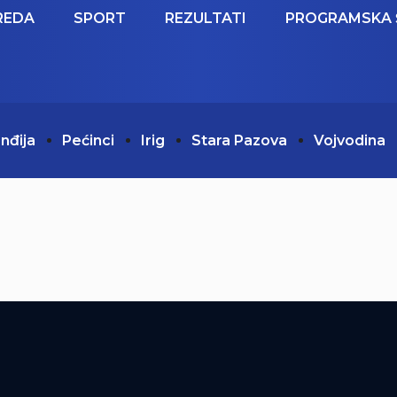
REDA
SPORT
REZULTATI
PROGRAMSKA 
Inđija
Pećinci
Irig
Stara Pazova
Vojvodina