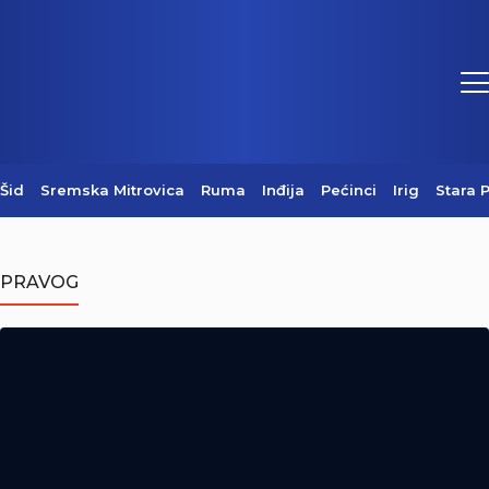
Šid
Sremska Mitrovica
Ruma
Inđija
Pećinci
Irig
Stara 
Danas je Sveti Pantelejmon
PRAVOG
09/08/2026