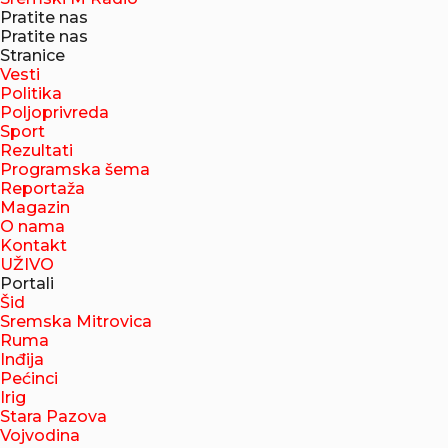
Pratite nas
Pratite nas
Stranice
Vesti
Politika
Poljoprivreda
Sport
Rezultati
Programska šema
Reportaža
Magazin
O nama
Kontakt
UŽIVO
Portali
Šid
Sremska Mitrovica
Ruma
Inđija
Pećinci
Irig
Stara Pazova
Vojvodina