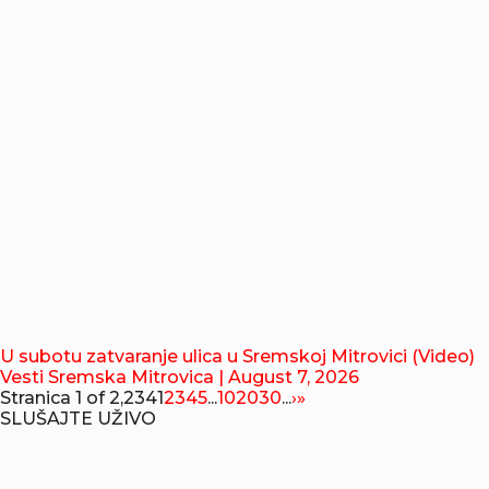
U subotu zatvaranje ulica u Sremskoj Mitrovici (Video)
Vesti Sremska Mitrovica
| August 7, 2026
Stranica 1 of 2,234
1
2
3
4
5
...
10
20
30
...
›
»
SLUŠAJTE UŽIVO