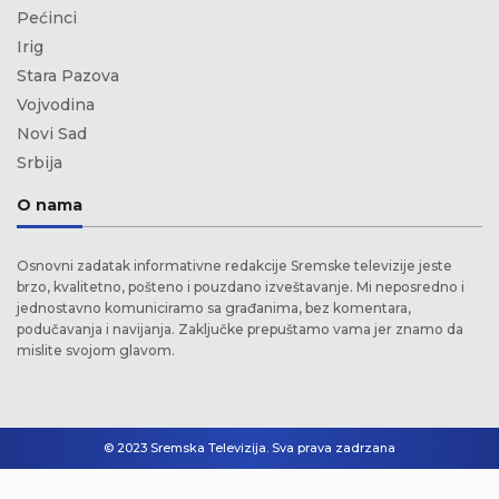
Pećinci
Irig
Stara Pazova
Vojvodina
Novi Sad
Srbija
O nama
Osnovni zadatak informativne redakcije Sremske televizije jeste
brzo, kvalitetno, pošteno i pouzdano izveštavanje. Mi neposredno i
jednostavno komuniciramo sa građanima, bez komentara,
podučavanja i navijanja. Zaključke prepuštamo vama jer znamo da
mislite svojom glavom.
© 2023 Sremska Televizija. Sva prava zadrzana