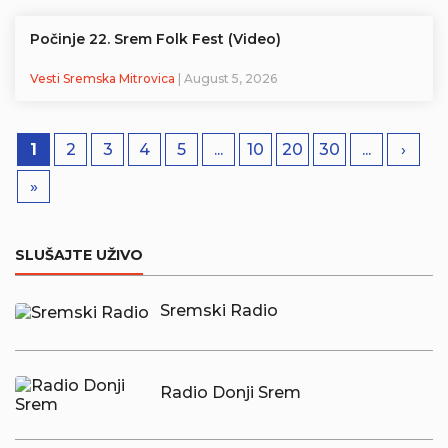
Počinje 22. Srem Folk Fest (Video)
Vesti Sremska Mitrovica
| August 5, 2026
1
2
3
4
5
...
10
20
30
...
›
»
SLUŠAJTE UŽIVO
Sremski Radio
Radio Donji Srem