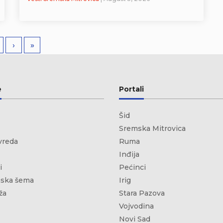
›
»
e
Portali
Šid
Sremska Mitrovica
vreda
Ruma
Inđija
i
Pećinci
ska šema
Irig
ža
Stara Pazova
Vojvodina
Novi Sad