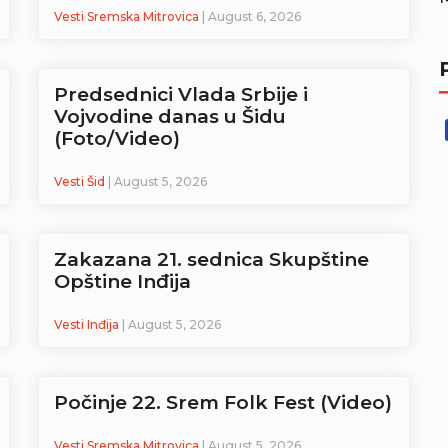
Vesti Sremska Mitrovica
| August 6, 2026
Predsednici Vlada Srbije i
Vojvodine danas u Šidu
(Foto/Video)
Vesti Šid
| August 5, 2026
Zakazana 21. sednica Skupštine
Opštine Inđija
Vesti Inđija
| August 5, 2026
Počinje 22. Srem Folk Fest (Video)
Vesti Sremska Mitrovica
| August 5, 2026