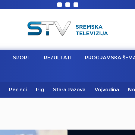
SPORT
REZULTATI
PROGRAMSKA ŠEM
Pećinci
Irig
Stara Pazova
Vojvodina
No