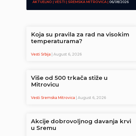
AKTUELNO | VESTI | SREMSKA MITROVICA |
06/08/2026
Koja su pravila za rad na visokim
temperaturama?
Vesti Srbija
| August 6, 2026
Više od 500 trkača stiže u
Mitrovicu
Vesti Sremska Mitrovica
| August 6, 2026
Akcije dobrovoljnog davanja krvi
u Sremu