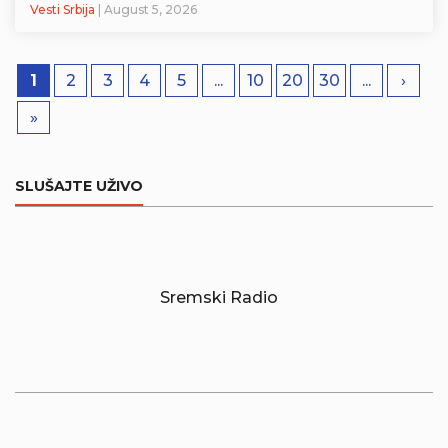
Vesti Srbija
| August 5, 2026
1
2
3
4
5
...
10
20
30
...
›
»
SLUŠAJTE UŽIVO
Sremski Radio