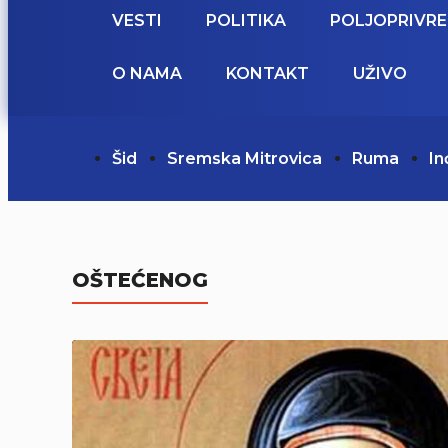
VESTI
POLITIKA
POLJOPRIVR
O NAMA
KONTAKT
UŽIVO
Šid
Sremska Mitrovica
Ruma
In
OŠTEĆENOG