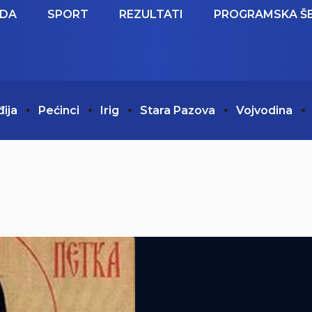
EDA
SPORT
REZULTATI
PROGRAMSKA Š
đija
Pećinci
Irig
Stara Pazova
Vojvodina