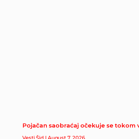
Pojačan saobraćaj očekuje se tokom 
Vesti Šid
| August 7, 2026