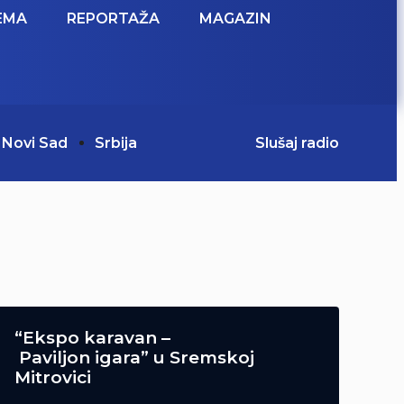
EMA
REPORTAŽA
MAGAZIN
Novi Sad
Srbija
Slušaj radio
“Ekspo karavan –
Paviljon igara” u Sremskoj
Mitrovici