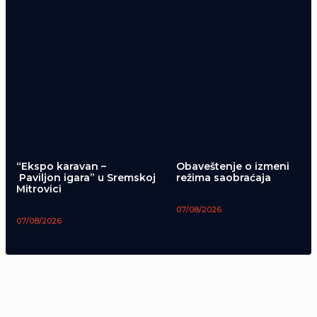
“Ekspo karavan –
Obaveštenje o izmeni
Paviljon igara” u Sremskoj
režima saobraćaja
Mitrovici
07/08/2026
07/08/2026