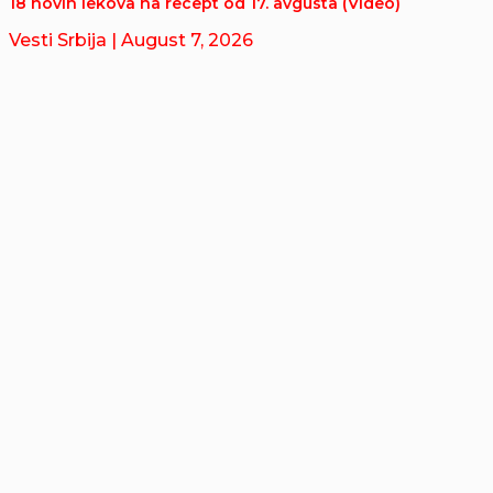
18 novih lekova na recept od 17. avgusta (Video)
Vesti Srbija
| August 7, 2026