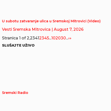
U subotu zatvaranje ulica u Sremskoj Mitrovici (Video)
Vesti Sremska Mitrovica
| August 7, 2026
Stranica 1 of 2,234
1
2
3
4
5
...
10
20
30
...
›
»
SLUŠAJTE UŽIVO
Sremski Radio