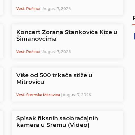
Vesti Pećinci
| August 7, 2026
Koncert Zorana Stankovića Kize u
Šimanovcima
Vesti Pećinci
| August 7, 2026
Više od 500 trkača stiže u
Mitrovicu
Vesti Sremska Mitrovica
| August 7, 2026
Spisak fiksnih saobraćajnih
kamera u Sremu (Video)