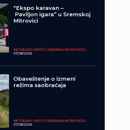
“Ekspo karavan –
Paviljon igara” u Sremskoj
Mitrovici
AKTUELNO | VESTI | SREMSKA MITROVICA |
07/08/2026
Obaveštenje o izmeni
režima saobraćaja
AKTUELNO | VESTI | SREMSKA MITROVICA |
07/08/2026