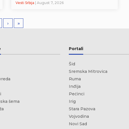
Vesti Srbija
| August 7, 2026
›
»
e
Portali
Šid
Sremska Mitrovica
vreda
Ruma
Inđija
i
Pećinci
ska šema
Irig
ža
Stara Pazova
Vojvodina
Novi Sad