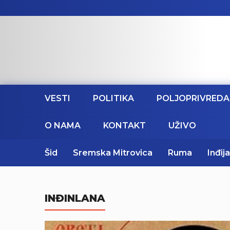
VESTI
POLITIKA
POLJOPRIVREDA
O NAMA
KONTAKT
UŽIVO
Šid
Sremska Mitrovica
Ruma
Inđija
INĐINLANA