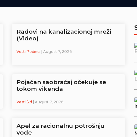
Radovi na kanalizacionoj mreži
(Video)
Vesti Pećinci
| August 7, 2026
Pojačan saobraćaj očekuje se
tokom vikenda
Vesti Šid
| August 7, 2026
Apel za racionalnu potrošnju
vode