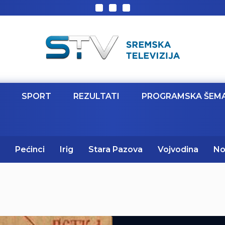
SPORT
REZULTATI
PROGRAMSKA ŠEM
Pećinci
Irig
Stara Pazova
Vojvodina
No