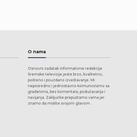
O nama
Osnovni zadatak informativne redakcije
Sremske televizije jeste brzo, kvalitetno,
pošteno i pouzdano izveštavanje. Mi
neposredno i jednostavno komuniciramo sa
građanima, bez komentara, podučavanja i
navijanja. Zaključke prepuštamo vama jer
znamo da mislite svojom glavom.