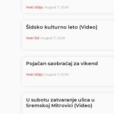
Vesti Srbija
| August 7, 2026
Šidsko kulturno leto (Video)
Vesti Šid
| August 7, 2026
Pojačan saobraćaj za vikend
Vesti Srbija
| August 7, 2026
U subotu zatvaranje ulica u
Sremskoj Mitrovici (Video)