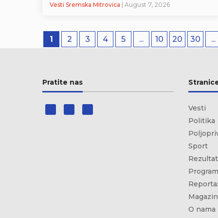
Vesti Sremska Mitrovica
| August 7, 2026
1
2
3
4
5
...
10
20
30
...
Pratite nas
Stranic
Vesti
Politika
Poljopri
Sport
Rezultat
Program
Reporta
Magazin
O nama