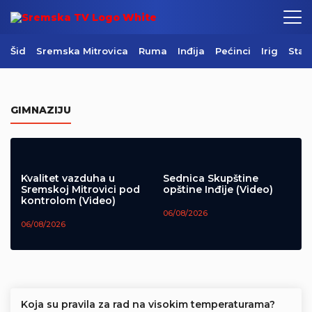
Šid
Sremska Mitrovica
Ruma
Inđija
Pećinci
Irig
Star
Požar na Regionalnoj deponiji pod
kontrolom
GIMNAZIJU
06/08/2026
Kvalitet vazduha u
Sednica Skupštine
Sremskoj Mitrovici pod
opštine Inđije (Video)
kontrolom (Video)
06/08/2026
06/08/2026
Koja su pravila za rad na visokim temperaturama?