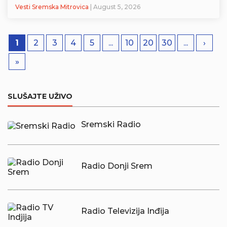
Vesti Sremska Mitrovica
| August 5, 2026
1
2
3
4
5
...
10
20
30
...
›
»
SLUŠAJTE UŽIVO
Sremski Radio
Radio Donji Srem
Radio Televizija Inđija