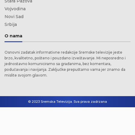
Stara Pazova
Vojvodina
Novi Sad
Srbija
O nama
Osnovni zadatak informativne redakcije Sremske televizije jeste
brzo, kvalitetno, pošteno i pouzdano izveštavanje. Mi neposredno i
jednostavno komuniciramo sa građanima, bez komentara,
podučavanja i navijanja. Zaključke prepuštamo vama jer znamo da
mislite svojom glavom.
© 2023 Sremska Televizija. Sva prava zadrzana