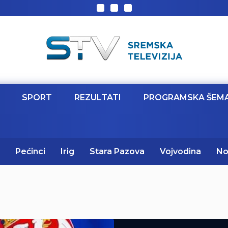
SPORT
REZULTATI
PROGRAMSKA ŠEM
Pećinci
Irig
Stara Pazova
Vojvodina
No