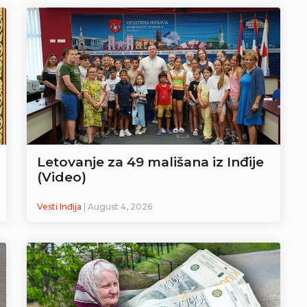
Letovanje za 49 mališana iz Inđije
(Video)
Vesti Inđija
| August 4, 2026