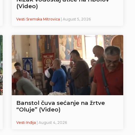
(Video)
Vesti Sremska Mitrovica
| August 5, 2026
Banstol čuva sećanje na žrtve
“Oluje” (Video)
Vesti Inđija
| August 4, 2026