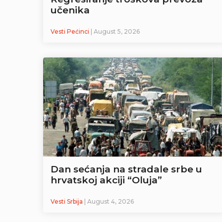
učenika
Vesti Pećinci
| August 5, 2026
Dan sećanja na stradale srbe u
hrvatskoj akciji “Oluja”
Vesti Srbija
| August 4, 2026