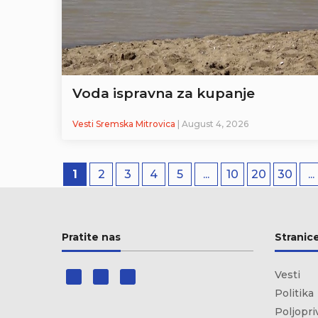
Voda ispravna za kupanje
Vesti Sremska Mitrovica
| August 4, 2026
1
2
3
4
5
...
10
20
30
...
Pratite nas
Stranic
Vesti
Politika
Poljopri