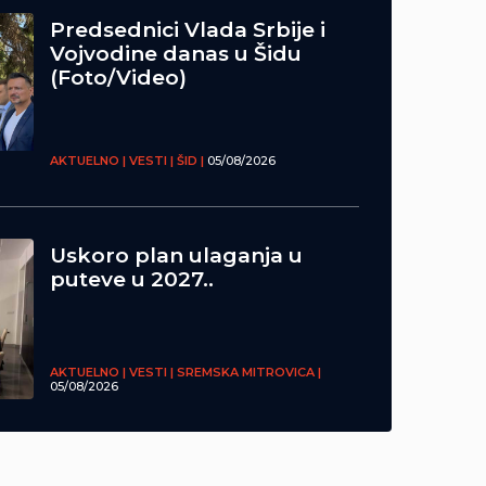
Predsednici Vlada Srbije i
Vojvodine danas u Šidu
(Foto/Video)
AKTUELNO | VESTI | ŠID |
05/08/2026
Uskoro plan ulaganja u
puteve u 2027..
AKTUELNO | VESTI | SREMSKA MITROVICA |
05/08/2026