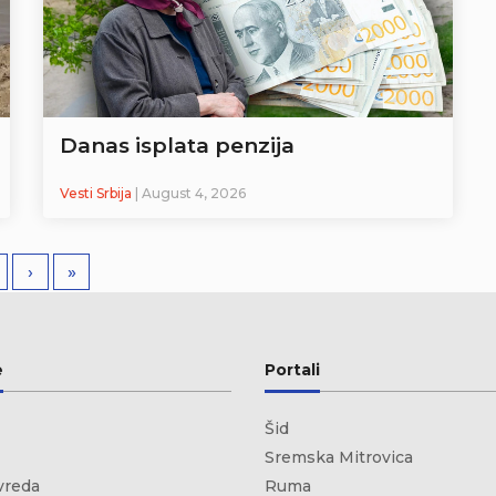
Danas isplata penzija
Vesti Srbija
| August 4, 2026
›
»
e
Portali
Šid
Sremska Mitrovica
vreda
Ruma