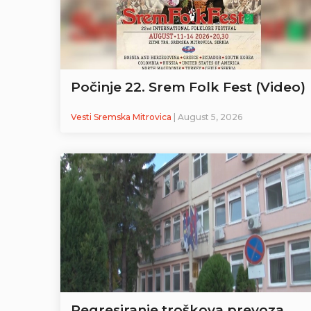
Počinje 22. Srem Folk Fest (Video)
Vesti Sremska Mitrovica
| August 5, 2026
Regresiranje troškova prevoza