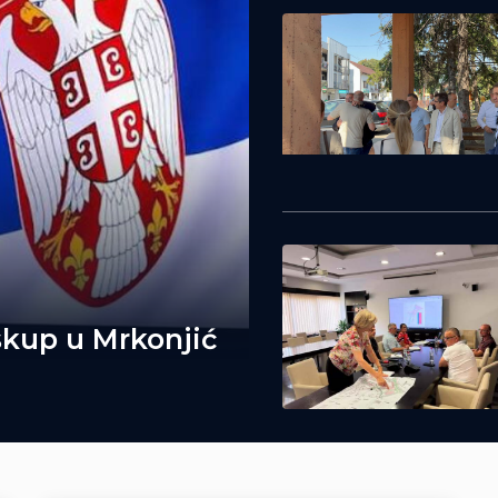
skup u Mrkonjić