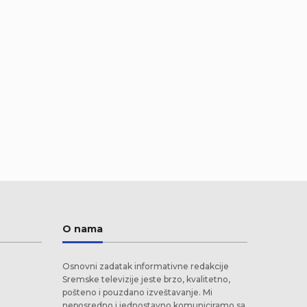
O nama
Osnovni zadatak informativne redakcije
Sremske televizije jeste brzo, kvalitetno,
pošteno i pouzdano izveštavanje. Mi
neposredno i jednostavno komuniciramo sa