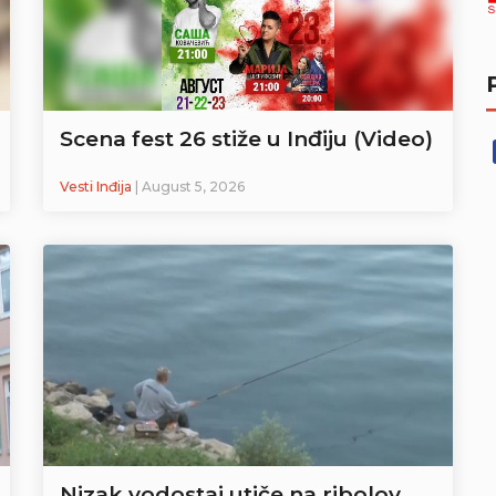
Scena fest 26 stiže u Inđiju (Video)
Vesti Inđija
| August 5, 2026
Nizak vodostaj utiče na ribolov