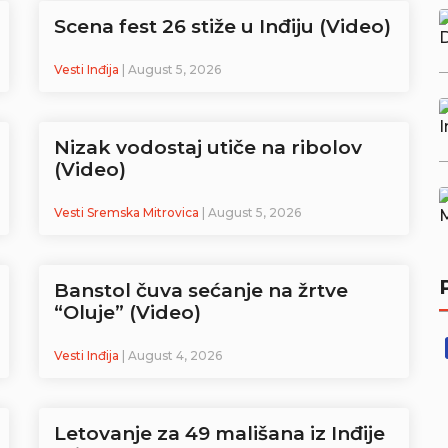
Scena fest 26 stiže u Inđiju (Video)
Vesti Inđija
| August 5, 2026
Nizak vodostaj utiče na ribolov
(Video)
Vesti Sremska Mitrovica
| August 5, 2026
Banstol čuva sećanje na žrtve
“Oluje” (Video)
Vesti Inđija
| August 4, 2026
Letovanje za 49 mališana iz Inđije