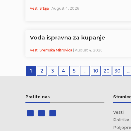
Vesti Srbija
| August 4, 2026
Voda ispravna za kupanje
Vesti Sremska Mitrovica
| August 4, 2026
1
2
3
4
5
...
10
20
30
...
Pratite nas
Stranic
Vesti
Politika
Poljopri