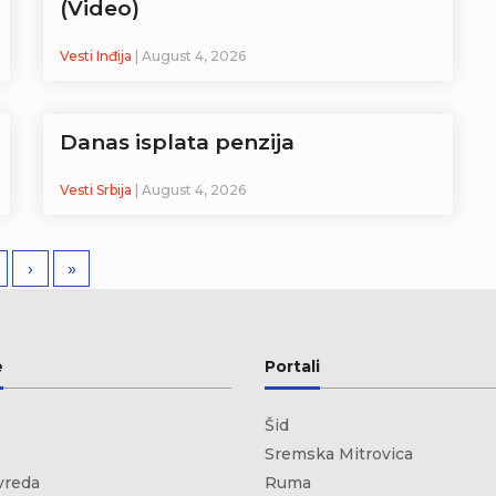
(Video)
Vesti Inđija
| August 4, 2026
Danas isplata penzija
Vesti Srbija
| August 4, 2026
›
»
e
Portali
Šid
Sremska Mitrovica
vreda
Ruma