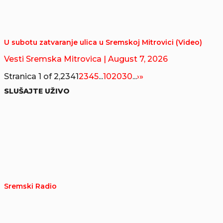
U subotu zatvaranje ulica u Sremskoj Mitrovici (Video)
Vesti Sremska Mitrovica
| August 7, 2026
Stranica 1 of 2,234
1
2
3
4
5
...
10
20
30
...
›
»
SLUŠAJTE UŽIVO
Sremski Radio