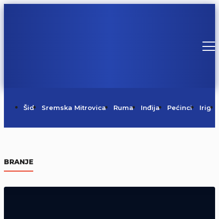
Šid
Sremska Mitrovica
Ruma
Inđija
Pećinci
Irig
Danas je Sveti Pantelejmon
BRANJE
09/08/2026