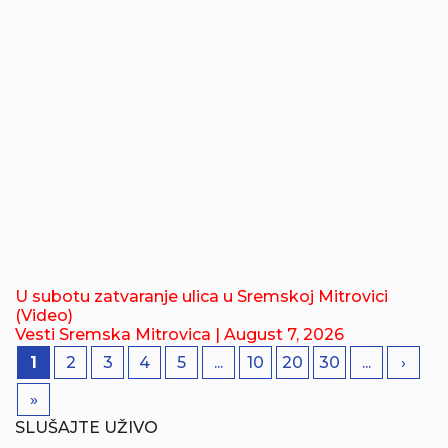
U subotu zatvaranje ulica u Sremskoj Mitrovici
(Video)
Vesti Sremska Mitrovica
| August 7, 2026
1
2
3
4
5
...
10
20
30
...
›
»
SLUŠAJTE UŽIVO