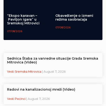
“Ekspo karavan –
Obaveštenje o izmeni
Paviljon igara” u
režima saobraćaja
Sremskoj Mitrovici
07/08/2026
07/08/2026
Sednica Štaba za vanredne situacije Grada Sremska
Mitrovica (Video)
Vesti Sremska Mitrovica
| August 7, 2026
Radovi na kanalizacionoj mreži (Video)
Vesti Pećinci
| August 7, 2026