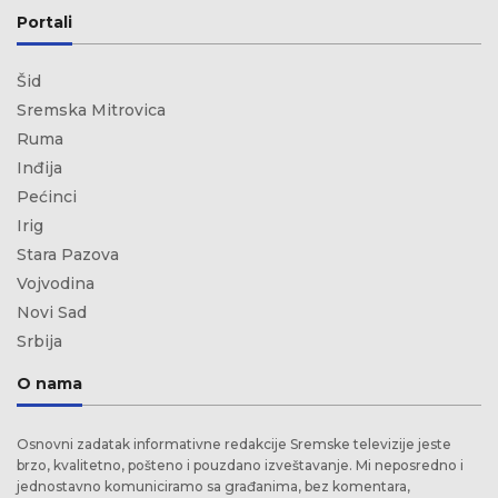
Portali
Šid
Sremska Mitrovica
Ruma
Inđija
Pećinci
Irig
Stara Pazova
Vojvodina
Novi Sad
Srbija
O nama
Osnovni zadatak informativne redakcije Sremske televizije jeste
brzo, kvalitetno, pošteno i pouzdano izveštavanje. Mi neposredno i
jednostavno komuniciramo sa građanima, bez komentara,