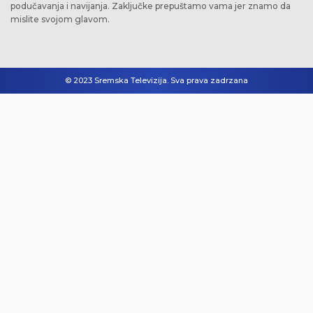
podučavanja i navijanja. Zaključke prepuštamo vama jer znamo da
mislite svojom glavom.
© 2023 Sremska Televizija. Sva prava zadrzana