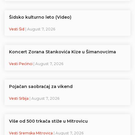
Šidsko kulturno leto (Video)
Vesti Šid
| August 7, 2026
Koncert Zorana Stankovića Kize u Šimanovcima
Vesti Pećinci
| August 7, 2026
Pojačan saobraćaj za vikend
Vesti Srbija
| August 7, 2026
Više od 500 trkača stiže u Mitrovicu
Vesti Sremska Mitrovica
| August 7, 2026