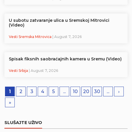
U subotu zatvaranje ulica u Sremskoj Mitrovici
(Video)
Vesti Sremska Mitrovica
| August 7, 2026
Spisak fiksnih saobraćajnih kamera u Sremu (Video)
Vesti Srbija
| August 7, 2026
1
2
3
4
5
...
10
20
30
...
›
»
SLUŠAJTE UŽIVO