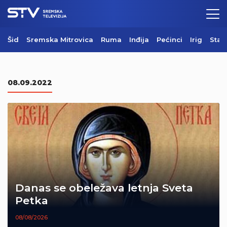
Šid
Sremska Mitrovica
Ruma
Inđija
Pećinci
Irig
Star
08.09.2022
Danas se obeležava letnja Sveta
Petka
08/08/2026